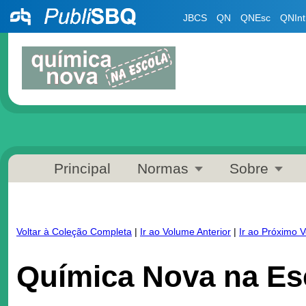
JBCS
QN
QNEsc
QNInt
Principal
Normas
Sobre
Voltar à Coleção Completa
|
Ir ao Volume Anterior
|
Ir ao Próximo 
Química Nova na Esc