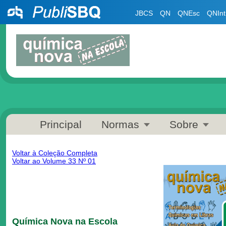
JBCS
QN
QNEsc
QNInt
Principal
Normas
Sobre
Voltar à Coleção Completa
Voltar ao Volume 33 Nº 01
Química Nova na Escola